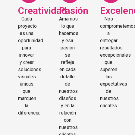
Creatividad
Pasión
Excelen
Cada
Amamos
Nos
proyecto
lo que
comprometemo
es una
hacemos
a
oportunidad
y esa
entregar
para
pasión
resultados
innovar
se
excepcionales
y crear
refleja
que
soluciones
en cada
superen
visuales
detalle
las
únicas
de
expectativas
que
nuestros
de
marquen
diseños
nuestros
la
y en la
clientes.
diferencia.
relación
con
nuestros
clientes.