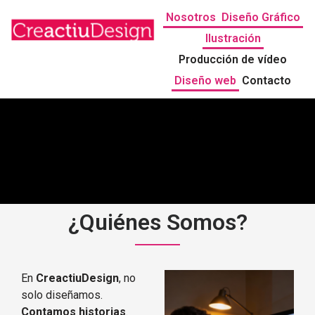
Nosotros
Diseño Gráfico
Ilustración
Producción de vídeo
Diseño web
Contacto
¿Quiénes Somos?
En
CreactiuDesign
, no
solo diseñamos.
Contamos historias
.