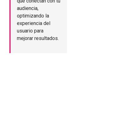
que conectan con tu
audiencia,
optimizando la
experiencia del
usuario para
mejorar resultados.
Ramón Chorques – El Cuentista
Visual
Con más de 25 años de experiencia en el sector, Ramón
Chorques lidera Creactius con la convicción de que el diseño
es mucho más que estética. Es una herramienta poderosa
para contar historias, conectar con el público y crear
experiencias memorables. Desde el diseño gráfico hasta la